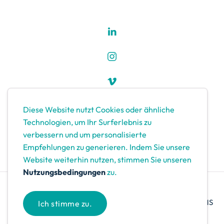
Diese Website nutzt Cookies oder ähnliche
Technologien, um Ihr Surferlebnis zu
verbessern und um personalisierte
Empfehlungen zu generieren. Indem Sie unsere
Website weiterhin nutzen, stimmen Sie unseren
Nutzungsbedingungen
zu.
© 2026 /
Studio Krokodil
. Gebaut mit
Kirby
und
Zero One CMS
Ich stimme zu.
Theme
.